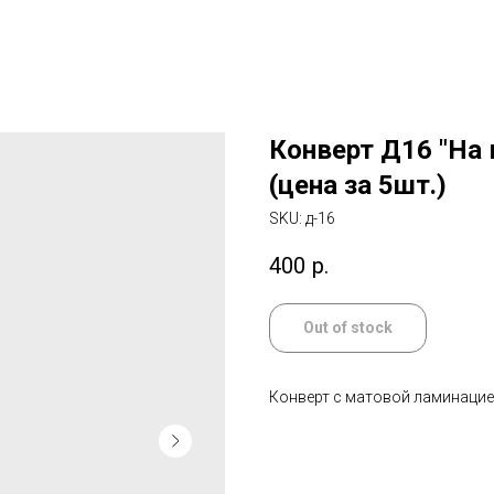
Конверт Д16 "На
(цена за 5шт.)
SKU:
д-16
400
р.
Out of stock
Конверт с матовой ламинаци