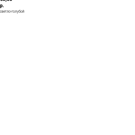
р.
светло-голубой