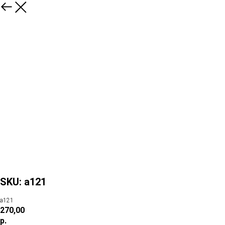
SKU: а121
а121
270,00
р.