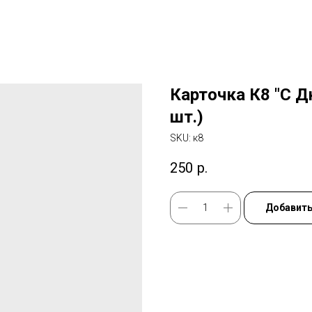
Карточка К8 "С Д
шт.)
SKU:
к8
250
р.
Добавить