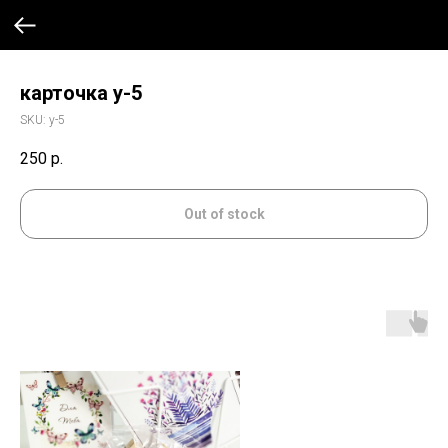
карточка у-5
SKU:
у-5
250
р.
Out of stock