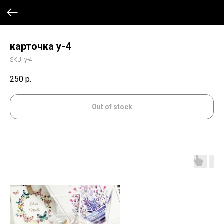
карточка у-4
SKU:
у-4
250
р.
Out of stock